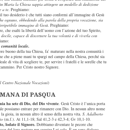
 in Maria la Chiesa sappia attingere un modello di dedizione
e a te
. Preghiamo:
l tuo desiderio è che tutti siano conformi all’immagine di Gesù
che ognuno, obbedendo alla parola della propria vocazione, sia
 irripetibile immagine di Gesù
. Preghiamo:
, che esalti la libertà dell’uomo con l’azione del tuo Spirito,
docile, capace di discernere la tua volontà e di viverla con
hiamo:
.
a comunità locale
re buono della tua Chiesa, fa’ maturare nella nostra comunità i
ne che a piene mani tu spargi nel campo della Chiesa, perché sia
ale di vita di scegliere te, per servire i fratelli e le sorelle che tu
 cammino. Per Cristo nostro Signore.
el Centro Nazionale Vocazioni
)
IMANA DI PASQUA
ia ha sete di Dio, del Dio vivente
. Gesù Cristo è l’unica porta
uale possiamo entrare per rimanere con Dio. In nessun altro nome
 la gioia, in nessun altro il senso della nostra vita.
S. Adalberto
io
(m.f.). At 11,1-18; Sal 41,2-3 e 42,3-4; Gv 10,1-10.
e, lodate il Signore.
Dobbiamo diventare le pecore che
oce del loro pastore per seguire Lui solo. È un vero dialogo