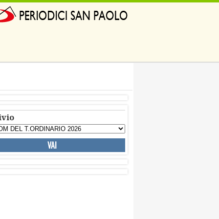
ivio
VAI