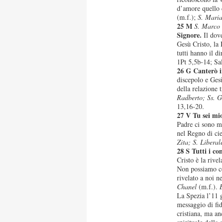
d’amore quello 
(m.f.);
S. Maria
25 M
S. Marco 
Signore.
Il dove
Gesù Cristo, la 
tutti hanno il d
1Pt 5,5b-14; Sa
26 G Canterò i
discepolo e Gesù
della relazione t
Radberto; Ss. G
13,16-20.
27 V Tu sei mio
Padre ci sono m
nel Regno di ci
Zita; S. Libera
28 S Tutti i co
Cristo è la rive
Non possiamo co
rivelato a noi n
Chanel
(m.f.).
La Spezia l’11 
messaggio di fid
cristiana, ma an