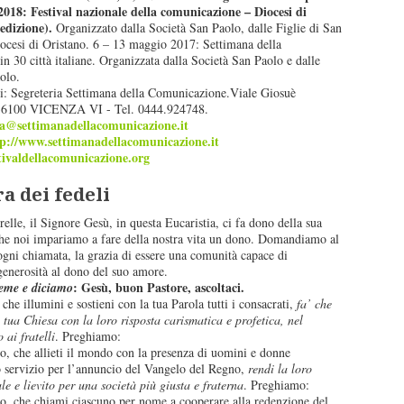
2018: Festival nazionale della comunicazione – Diocesi di
edizione).
Organizzato dalla Società San Paolo, dalle Figlie di San
iocesi di Oristano. 6 – 13 maggio 2017: Settimana della
 30 città italiane. Organizzata dalla Società San Paolo e dalle
olo.
i: Segreteria Settimana della Comunicazione.Viale Giosuè
 36100 VICENZA VI - Tel. 0444.924748.
ia@settimanadellacomunicazione.it
tp://www.settimanadellacomunicazione.it
tivaldellacomunicazione.org
a dei fedeli
orelle, il Signore Gesù, in questa Eucaristia, ci fa dono della sua
che noi impariamo a fare della nostra vita un dono. Domandiamo al
ogni chiamata, la grazia di essere una comunità capace di
generosità al dono del suo amore.
: Gesù, buon Pastore, ascoltaci.
eme e diciamo
he illumini e sostieni con la tua Parola tutti i consacrati,
fa’ che
 tua Chiesa con la loro risposta carismatica e profetica, nel
 ai fratelli
. Preghiamo:
o, che allieti il mondo con la presenza di uomini e donne
uo servizio per l’annuncio del Vangelo del Regno,
rendi la loro
le e lievito per una società più giusta e fraterna
. Preghiamo:
o, che chiami ciascuno per nome a cooperare alla redenzione del