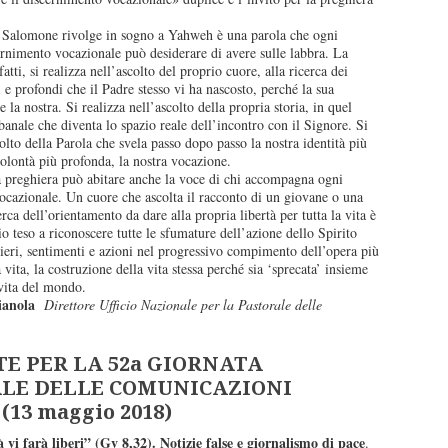
e Salomone rivolge in sogno a Yahweh è una parola che ogni
ernimento vocazionale può desiderare di avere sulle labbra. La
nfatti, si realizza nell’ascolto del proprio cuore, alla ricerca dei
i e profondi che il Padre stesso vi ha nascosto, perché la sua
 la nostra. Si realizza nell’ascolto della propria storia, in quel
anale che diventa lo spazio reale dell’incontro con il Signore. Si
colto della Parola che svela passo dopo passo la nostra identità più
volontà più profonda, la nostra vocazione.
preghiera può abitare anche la voce di chi accompagna ogni
ocazionale. Un cuore che ascolta il racconto di un giovane o una
erca dell’orientamento da dare alla propria libertà per tutta la vita è
 teso a riconoscere tutte le sfumature dell’azione dello Spirito
ieri, sentimenti e azioni nel progressivo compimento dell’opera più
 vita, la costruzione della vita stessa perché sia ‘sprecata’ insieme
 vita del mondo.
ianola
Direttore Ufficio Nazionale per la Pastorale delle
E PER LA 52a GIORNATA
LE DELLE COMUNICAZIONI
(13 maggio 2018)
à vi farà liberi”
(Gv 8,32). Notizie false e giornalismo di pace
.