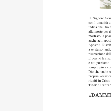
IL Signore Gesù 
con l’umanità un
indica che Dio h
alla morte per ri
mostrato la poss
anche agli aposto
Apostoli. Rista
a se stesso: ant
risurrezione del
E perché la risu
e noi possiamo 
sempre più a co
Dio che vuole sa
propria vocazio
riuniti in Crist
Tiberio Canta
«DAMMI 