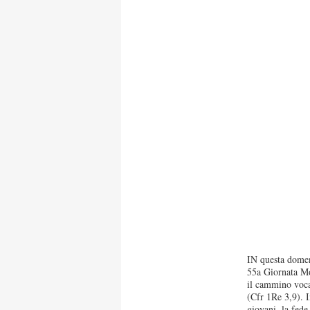
IN questa domeni
55a Giornata Mo
il cammino voca
(Cfr 1Re 3,9). I
giovani, la fede