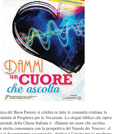
ca del Buon Pastore si celebra in tutte le comunità cristiane la
ndiale di Preghiera per le Vocazioni. Lo slogan biblico che ispira
zionale della Chiesa Italiana è: «Dammi un cuore che ascolta»
n stretta consonanza con la prospettiva del Sinodo dei Vescovi: «I
 e il discernimento vocazionale» duplice è l’invito per la preghiera