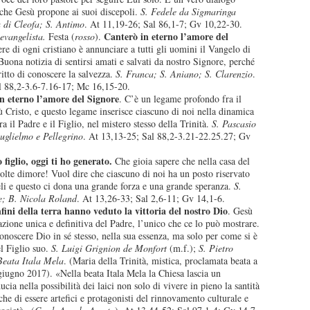
che Gesù propone ai suoi discepoli.
S. Fedele da Sigmaringa
 di Cleofa; S. Antimo
. At 11,19-26; Sal 86,1-7; Gv 10,22-30.
Canterò in eterno l’amore del
evangelista.
Festa (
rosso
).
re di ogni cristiano è annunciare a tutti gli uomini il Vangelo di
Buona notizia di sentirsi amati e salvati da nostro Signore, perché
iritto di conoscere la salvezza.
S. Franca; S. Aniano; S. Clarenzio
.
l 88,2-3.6-7.16-17; Mc 16,15-20.
n eterno l’amore del Signore
. C’è un legame profondo fra il
 Cristo, e questo legame inserisce ciascuno di noi nella dinamica
ra il Padre e il Figlio, nel mistero stesso della Trinità.
S. Pascasio
uglielmo e Pellegrino
. At 13,13-25; Sal 88,2-3.21-22.25.27; Gv
 figlio, oggi ti ho generato.
Che gioia sapere che nella casa del
olte dimore! Vuol dire che ciascuno di noi ha un posto riservato
eli e questo ci dona una grande forza e una grande speranza.
S.
le; B. Nicola Roland
. At 13,26-33; Sal 2,6-11; Gv 14,1-6.
nfini della terra hanno veduto la vittoria del nostro Dio
. Gesù
lazione unica e definitiva del Padre, l’unico che ce lo può mostrare.
noscere Dio in sé stesso, nella sua essenza, ma solo per come si è
el Figlio suo.
S. Luigi Grignion de Monfort
(m.f.);
S. Pietro
Beata Itala Mela
. (Maria della Trinità, mistica, proclamata beata a
giugno 2017). «Nella beata Itala Mela la Chiesa lascia un
ucia nella possibilità dei laici non solo di vivere in pieno la santità
che di essere artefici e protagonisti del rinnovamento culturale e