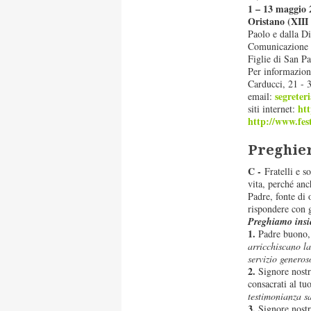
1 – 13 maggio 
Oristano (XIII 
Paolo e dalla D
Comunicazione in
Figlie di San Pa
Per informazion
Carducci, 21 -
segreter
email:
ht
siti internet:
http://www.fes
Preghier
C -
Fratelli e s
vita, perché an
Padre, fonte di 
rispondere con 
Preghiamo insi
1.
Padre buono, c
arricchiscano la
servizio generoso
2.
Signore nostr
consacrati al t
testimonianza sa
3.
Signore nostr