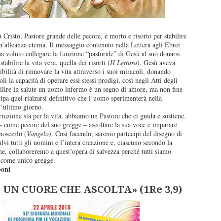
Cristo, Pastore grande delle pecore, è morto e risorto per stabilire
’alleanza eterna. Il messaggio contenuto nella Lettera agli Ebrei
a voluto collegare la funzione “pastorale” di Gesù al suo donarsi
stabilire la vita vera, quella dei risorti (
II Lettura
). Gesù aveva
ibilità di rinnovare la vita attraverso i suoi miracoli, donando
li la capacità di operare essi stessi prodigi, così negli Atti degli
bilire in salute un uomo infermo è un segno di amore, ma non fine
icipa quel rialzarsi definitivo che l’uomo sperimenterà nella
l’ultimo giorno.
rrezione sia per la vita, abbiamo un Pastore che ci guida e sostiene,
– come pecore del suo gregge – ascoltare la sua voce e imparare
noscerlo (
Vangelo
). Così facendo, saremo partecipi del disegno di
lvi tutti gli uomini e l’intera creazione e, ciascuno secondo la
ne, collaboreremo a quest’opera di salvezza perché tutti siamo
o come unico gregge.
boni
UN CUORE CHE ASCOLTA» (1Re 3,9)