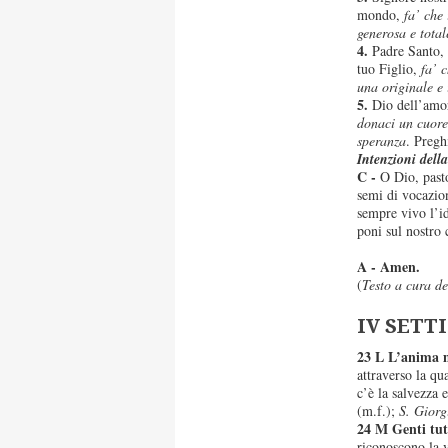
mondo,
fa’ che
generosa e total
4.
Padre Santo, i
tuo Figlio,
fa’ 
una originale e
5.
Dio dell’amore
donaci un cuore 
speranza
. Preg
Intenzioni dell
C -
O Dio, pasto
semi di vocazio
sempre vivo l’ide
poni sul nostro
A - Amen.
(
Testo a cura d
IV SETT
23 L L’anima m
attraverso la q
c’è la salvezza e
(m.f.);
S. Giorg
24 M Genti tutt
riconoscono la v