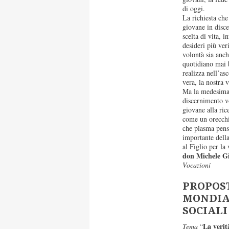
di oggi.
La richiesta ch
giovane in disc
scelta di vita, i
desideri più ver
volontà sia anche
quotidiano mai b
realizza nell’as
vera, la nostra 
Ma la medesima 
discernimento v
giovane alla ric
come un orecchio
che plasma pens
importante della
al Figlio per la
don Michele G
Vocazioni
PROPOST
MONDIA
SOCIALI 
La verit
Tema
“