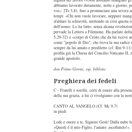
abbiamo lavorato duramente, notte e giorno, pe
voi»: 2Ts 3,8), fino a pronunciare una severa a
tempi: «Chi non vuole lavorare, neppure mangi
sfaldare la schiavitù, mettendo in crisi questa is
dell'uomo. Lo ha fatto, senza alcuna rivoluzion
pervade la Lettera a Filemone. Ha parlato dell
5,29-32) e «corpo di Cristo che da lui riceve a
come "popolo di Dio", che trova la sua radice 
sempre da lui amato e prediletto (cf. Rm 9-11).
profila già la Chiesa del Concilio Vaticano II, n
grande apostolo.
don Primo Gironi, ssp, biblista
Preghiera dei fedeli
C - Fratelli e sorelle, certi di essere alla prese
della sua grazia, a lui ci rivolgiamo con la nos
CANTO AL VANGELO (Cf. Mc 9,7)
in piedi
Lode e onore a te, Signore Gesù! Dalla nube lu
«Questi è il mio Figlio, l'amato: ascoltatelo!»