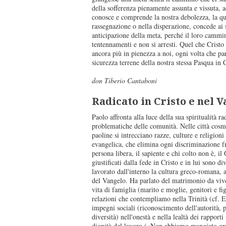
della sofferenza pienamente assunta e vissuta, 
conosce e comprende la nostra debolezza, la qu
rassegnazione o nella disperazione, concede ai 
anticipazione della meta, perché il loro cammin
tentennamenti e non si arresti. Quel che Cristo h
ancora più in pienezza a noi, ogni volta che pa
sicurezza terrene della nostra stessa Pasqua in C
don Tiberio Cantaboni
Radicato in Cristo e nel 
Paolo affronta alla luce della sua spiritualità ra
problematiche delle comunità. Nelle città cosm
paoline si intrecciano razze, culture e religioni
evangelica, che elimina ogni discriminazione fr
persona libera, il sapiente e chi colto non è, il 
giustificati dalla fede in Cristo e in lui sono d
lavorato dall'interno la cultura greco-romana, a
del Vangelo. Ha parlato del matrimonio da vive
vita di famiglia (marito e moglie, genitori e fig
relazioni che contempliamo nella Trinità (cf. E
impegni sociali (riconoscimento dell'autorità, p
diversità) nell'onestà e nella lealtà dei rapport
dignità del lavoro («Non abbiamo mangiato gra