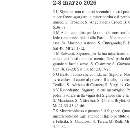
2-8 marzo 2026
2 L Signore, non trattarci secondo i nostri pec
cuore fanno sgorgare la misericordia e il perdo
unisce. S. Troadio; S. Angela della Croce; B.
6,36-38.
3 M A chi cammina per la retta via mostrerò la 
fede rimanendo fedeli alla Parola. Non conta ciò
essa. Ss. Marino e Asterio; S. Cunegonda; B. 
Sal 49; Mt 23,1-12.
4 M Salvami, Signore, per la tua misericordia.
chiede dei posti d'onore, mentre Gesù parla del
grande si faccia servo. S. Casimiro; S. Giovan
Ger 18,18-20; Sal 30; Mt 20,17-28.
5 G Beato l'uomo che confida nel Signore. Non 
avrà chiuso il cuore al povero, il quale, invece
Teofilo; S. Adriano di Cesarea; S. Virgilio. G
6 V Ricordiamo, Signore, le tue meraviglie. Per
poter lavorare nella vigna del Signore che è l
S. Marciano; S. Vittorino; S. Coletta Boylet.
Mt 21,33-43.45-46.
7 S Misericordioso e pietoso è il Signore. Qua
misericordioso! Egli attende il figlio perduto e
e Felicita; S. Gaudioso; S. Teresa M. Redi. Mi
3.11-32.