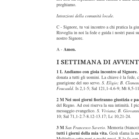
preghiamo.
Intenzioni della comunità locale.
C - Signore, tu vai incontro a chi pratica la gius
Risveglia in noi la fede e guida i nostri passi s
nostro Signore.
Amen.
A -
I SETTIMANA DI AVVEN
1 L Andiamo con gioia incontro al Signore.
donata a tutti gli uomini. La chiave è la fede, 
guarigione del suo servo.
S. Eligio; B. Clemen
Foucauld.
Is 2,1-5; Sal 121,1-4.6-9; Mt 8,5-11
2 M Nei suoi giorni fioriranno giustizia e pa
del Regno. Ad essi riserva la sua intimità. I pic
messaggio evangelico.
S. Viviana; B. Giovanni
10; Sal 71,1-2.7-8.12-13.17; Lc 10,21-24.
3 M
San Francesco Saverio.
Memoria (bianco)
tutti i giorni della mia vita.
Gesù sfama la mol
Moltiplica sette pani e pochi pesci. E lo fa co