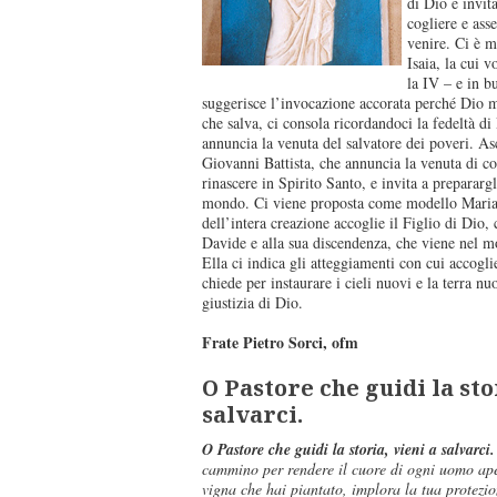
di Dio e invit
cogliere e ass
venire. Ci è m
Isaia, la cui 
la IV – e in bu
suggerisce l’invocazione accorata perché Dio m
che salva, ci consola ricordandoci la fedeltà d
annuncia la venuta del salvatore dei poveri. As
Giovanni Battista, che annuncia la venuta di col
rinascere in Spirito Santo, e invita a preparargl
mondo. Ci viene proposta come modello Maria
dell’intera creazione accoglie il Figlio di Dio
Davide e alla sua discendenza, che viene nel m
Ella ci indica gli atteggiamenti con cui accogli
chiede per instaurare i cieli nuovi e la terra nu
giustizia di Dio.
Frate Pietro Sorci, ofm
O Pastore che guidi la sto
salvarci.
O Pastore che guidi la storia, vieni a salvarci.
cammino per rendere il cuore di ogni uomo ape
vigna che hai piantato, implora la tua protezi