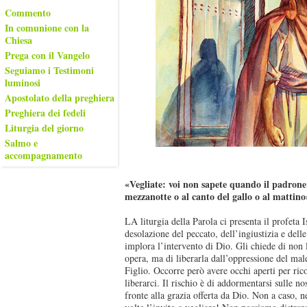
Commento
In comunione con la
Chiesa
Prega con il Vangelo
Seguiamo i Testimoni
luminosi
Apostolato della preghiera
Preghiera dei fedeli
Liturgia del giorno
Salmo e
accompagnamento
«Vegliate: voi non sapete quando il padrone d
mezzanotte o al canto del gallo o al mattino
LA liturgia della Parola ci presenta il profeta I
desolazione del peccato, dell’ingiustizia e dell
implora l’intervento di Dio. Gli chiede di non 
opera, ma di liberarla dall’oppressione del m
Figlio. Occorre però avere occhi aperti per ric
liberarci. Il rischio è di addormentarsi sulle no
fronte alla grazia offerta da Dio. Non a caso, 