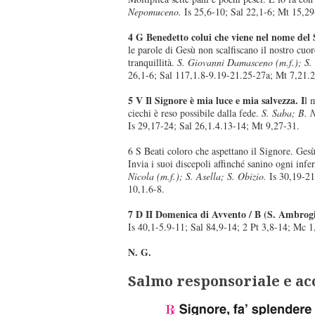
Nepomuceno.
Is 25,6-10; Sal 22,1-6; Mt 15,29
4 G Benedetto colui che viene nel nome del 
le parole di Gesù non scalfiscano il nostro cuo
tranquillità.
S. Giovanni Damasceno (m.f.); S.
26,1-6; Sal 117,1.8-9.19-21.25-27a; Mt 7,21.
5 V Il Signore è mia luce e mia salvezza. I
l 
ciechi è reso possibile dalla fede.
S. Saba; B. N
Is 29,17-24; Sal 26,1.4.13-14; Mt 9,27-31.
6 S Beati coloro che aspettano il Signore. Ges
Invia i suoi discepoli affinché sanino ogni inf
Nicola (m.f.); S. Asella; S. Obizio.
Is 30,19-21
10,1.6-8.
7 D II Domenica di Avvento / B (S. Ambrog
Is 40,1-5.9-11; Sal 84,9-14; 2 Pt 3,8-14; Mc 1
N. G.
Salmo responsoriale e 