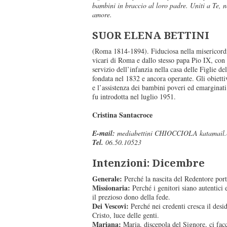
bambini in braccio al loro padre. Uniti a Te, 
amore.
SUOR ELENA BETTINI
(Roma 1814-1894). Fiduciosa nella misericordia
vicari di Roma e dallo stesso papa Pio IX, con 
servizio dell’infanzia nella casa delle Figlie d
fondata nel 1832 e ancora operante. Gli obietti
e l’assistenza dei bambini poveri ed emarginati
fu introdotta nel luglio 1951.
Cristina Santacroce
E-mail:
mediabettini CHIOCCIOLA katamail
Tel.
06.50.10523
Intenzioni: Dicembre
Generale:
Perché la nascita del Redentore porti
Missionaria:
Perché i genitori siano autentici 
il prezioso dono della fede.
Dei Vescovi:
Perché nei credenti cresca il desid
Cristo, luce delle genti.
Mariana:
Maria, discepola del Signore, ci facc