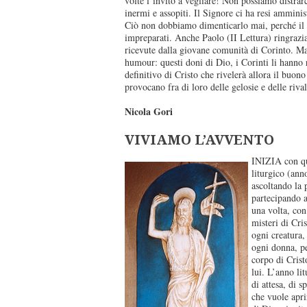
volte l’invito a vegliare! Non possiamo distr
inermi e assopiti. Il Signore ci ha resi amminis
Ciò non dobbiamo dimenticarlo mai, perché il s
impreparati. Anche Paolo (II Lettura) ringrazi
ricevute dalla giovane comunità di Corinto. Ma
humour: questi doni di Dio, i Corinti li hanno r
definitivo di Cristo che rivelerà allora il buono
provocano fra di loro delle gelosie e delle rival
Nicola Gori
VIVIAMO L’AVVENTO
INIZIA con qu
liturgico (ann
ascoltando la 
partecipando a
una volta, con 
misteri di Cri
ogni creatura,
ogni donna, pe
corpo di Crist
lui. L’anno li
di attesa, di s
che vuole apri