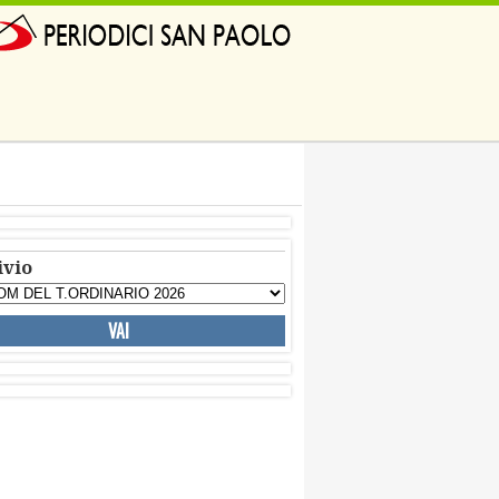
ivio
VAI