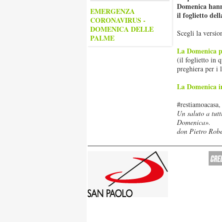
Domenica hanno
EMERGENZA
il foglietto de
CORONAVIRUS -
DOMENICA DELLE
Scegli la versio
PALME
La Domenica per
(il foglietto in
preghiera per i l
La Domenica in
#restiamoacasa,
Un saluto a tutt
Domenica».
don Pietro Rob